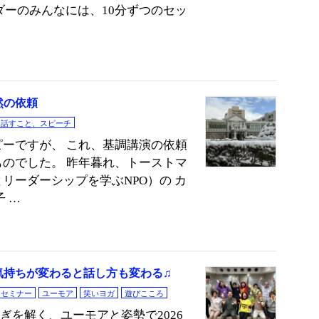
ーのみんなには、10分ずつのセッ
然の依頼
話すこと、スピーチ
ーですが、 これ、基調講演の依頼
のでした。 昨年暮れ、トーストマ
リーダーシップを学ぶNPO）の カ
 …
気持ちが変わると話し方も変わる♫
セミナー
ユーモア
笑いヨガ
遊びこころ
ぎを解く、ユーモアと姿勢で2026