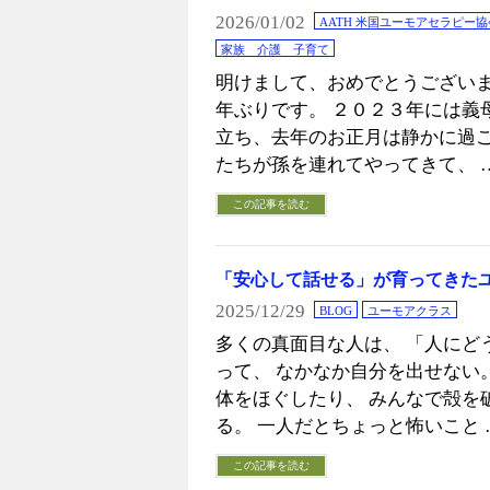
2026/01/02
AATH 米国ユーモアセラピー協
家族 介護 子育て
明けまして、おめでとうございま
年ぶりです。 ２０２３年には義
立ち、去年のお正月は静かに過
たちが孫を連れてやってきて、 
この記事を読む
「安心して話せる」が育ってきた
2025/12/29
BLOG
ユーモアクラス
多くの真面目な人は、 「人にど
って、 なかなか自分を出せない
体をほぐしたり、 みんなで殻を
る。 一人だとちょっと怖いこと 
この記事を読む