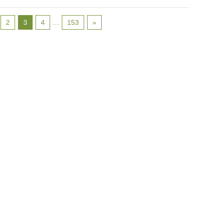
2
3
4
…
153
»