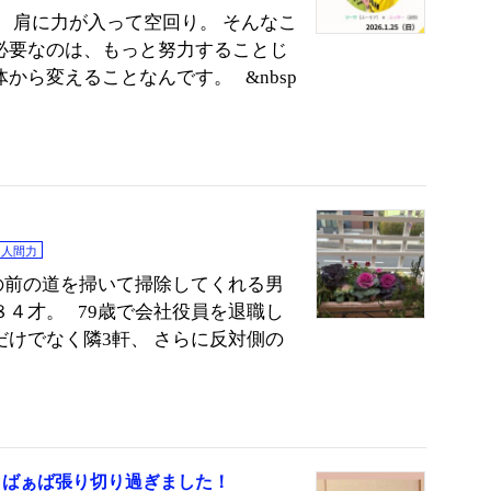
、肩に力が入って空回り。 そんなこ
必要なのは、もっと努力することじ
から変えることなんです。 &nbsp
人間力
の前の道を掃いて掃除してくれる男
８４才。 79歳で会社役員を退職し
だけでなく隣3軒、 さらに反対側の
て」ばぁば張り切り過ぎました！