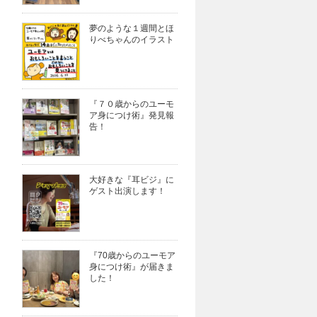
夢のような１週間とほ
りべちゃんのイラスト
『７０歳からのユーモ
ア身につけ術』発見報
告！
大好きな『耳ビジ』に
ゲスト出演します！
『70歳からのユーモア
身につけ術』が届きま
した！