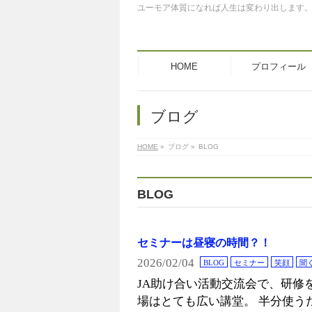
ユーモア体質になれば人生は変わり出します
HOME
プロフィール
ブログ
HOME
»
ブログ
»
BLOG
BLOG
セミナーは昼寝の時間？！
2026/02/04
BLOG
セミナー
笑顔
聞
JA助け合い活動交流会で、研修
場はとても広い講堂。 半分使う