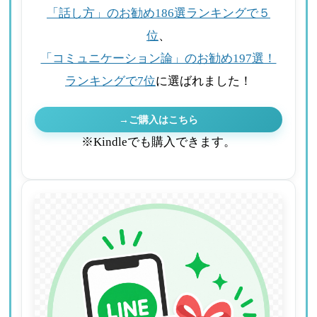
「話し方」のお勧め186選ランキングで５
位
、
「コミュニケーション論」のお勧め197選！
ランキングで7位
に選ばれました！
→ご購入はこちら
※Kindleでも購入できます。