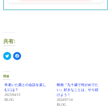
共有:
ク
Facebook
リ
で
ッ
共
ク
有
し
す
て
る
Twitter
に
関連
で
は
共
ク
有
リ
年老いた親との会話を楽し
映画『九十歳で何がめでた
(新
ッ
むには？
い』好きなことは、やり続
し
ク
い
し
2023/04/13
けよう！
ウ
て
BLOG
2024/07/14
ィ
く
ン
だ
BLOG
ド
さ
ウ
い