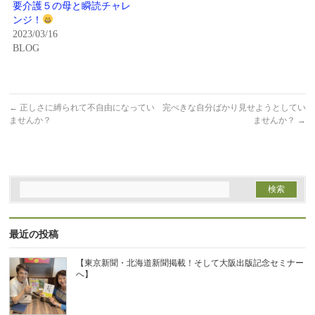
で
(新
要介護５の母と瞬読チャレ
開
し
ンジ！
き
い
ま
ウ
2023/03/16
す)
ィ
BLOG
ン
ド
ウ
で
開
き
ま
←
正しさに縛られて不自由になってい
完ぺきな自分ばかり見せようとしてい
す)
ませんか？
ませんか？
→
最近の投稿
【東京新聞・北海道新聞掲載！そして大阪出版記念セミナー
へ】