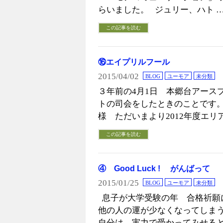
らいました。 ジュリー、ハト 
この記事を読む
⑯エイプリルフール
2015/04/02
BLOG
ユーモア
未分類
３年前の4月1日 本郷台アース
トの司会をしたときのことです。
様 ただいまより2012年度エリ
この記事を読む
④ Good Luck ! がんばって
2015/01/25
BLOG
ユーモア
未分類
息子が大学受験の年 合格祈願
他の人の運が少なくなってしま
自分は、実力で受かってみせると