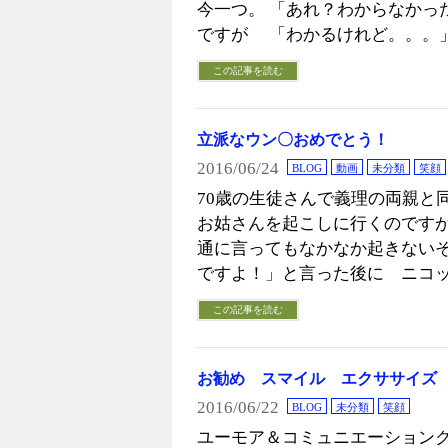
今一つ。 「あれ？わからなかっ
ですが 「わかるけれど。。。
この記事を読む
立派なウン〇おめでとう！
2016/06/24
BLOG
動画
未分類
笑顔
70歳の生徒さんで義理の両親と
お姑さんを起こしに行くのですが
通に言ってもなかなか起きないそ
ですよ！」と言った後に ニコッ
この記事を読む
お勧め スマイル エクササイズ
2016/06/22
BLOG
未分類
笑顔
ユーモア＆コミュニエーション