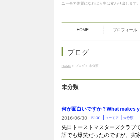
ユーモア体質になれば人生は変わり出します
HOME
プロフィール
ブログ
HOME
»
ブログ
»
未分類
未分類
何が面白いですか？What makes you
2016/06/30
BLOG
ユーモア
未分類
先日トーストマスターズクラブ
語でも爆笑だったのですが、実