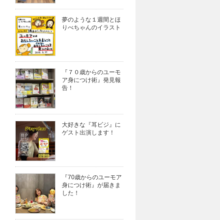
夢のような１週間とほ
りべちゃんのイラスト
『７０歳からのユーモ
ア身につけ術』発見報
告！
大好きな『耳ビジ』に
ゲスト出演します！
『70歳からのユーモア
身につけ術』が届きま
した！