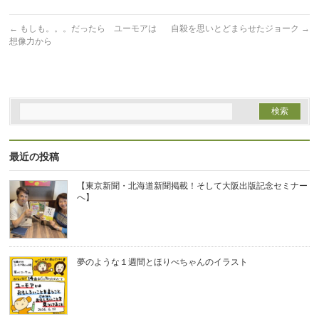
で
開
き
ま
←
もしも。。。だったら ユーモアは
自殺を思いとどまらせたジョーク
→
す)
想像力から
最近の投稿
【東京新聞・北海道新聞掲載！そして大阪出版記念セミナー
へ】
夢のような１週間とほりべちゃんのイラスト