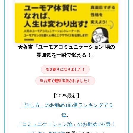
★著書「ユーモアコミュニケーション 場の
雰囲気を一瞬で変える！」
※３刷りになりました！
※台湾で翻訳出版されました！
【2025最新】
「話し方」のお勧め186選ランキングで５
位
、
「コミュニケーション論」のお勧め197選！