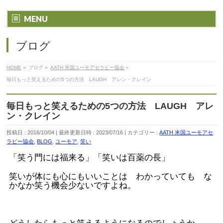
MENU
ブログ
HOME
»
ブログ
»
AATH 米国ユーモアセラピー協会
»
毎日もっと笑えるための5つの方法 LAUGH アレン・クレイン
毎日もっと笑えるための5つの方法 LAUGH アレ
ン・クレイン
投稿日 : 2016/10/04
最終更新日時 : 2023/07/16
カテゴリー :
AATH 米国ユーモアセ
ラピー協会
,
BLOG
,
ユーモア
,
笑い
「笑う門には福来る」「笑いは百薬の長」
笑いが体にも心にもいいことは わかっていても な
かなか笑う機会少ないですよね。