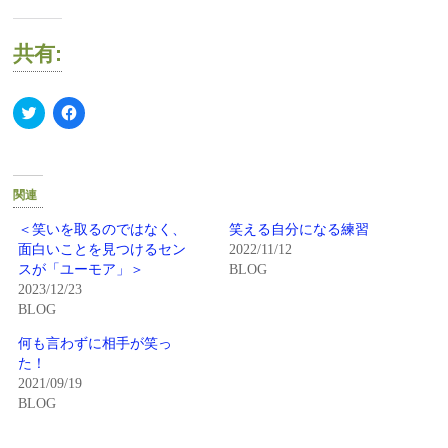
共有:
ク
Facebook
リ
で
ッ
共
ク
有
し
す
て
る
Twitter
に
関連
で
は
共
ク
有
リ
＜笑いを取るのではなく、
笑える自分になる練習
(新
ッ
面白いことを見つけるセン
2022/11/12
し
ク
い
し
スが「ユーモア」＞
BLOG
ウ
て
2023/12/23
ィ
く
ン
だ
BLOG
ド
さ
ウ
い
で
(新
何も言わずに相手が笑っ
開
し
た！
き
い
ま
ウ
2021/09/19
す)
ィ
BLOG
ン
ド
ウ