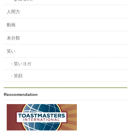
人間力
動画
未分類
笑い
笑いヨガ
笑顔
Reccomendation