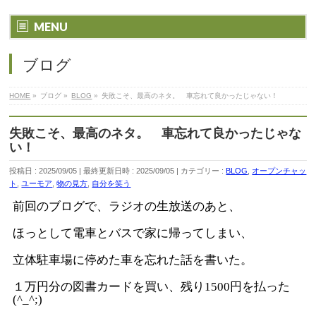
MENU
ブログ
HOME
»
ブログ
»
BLOG
»
失敗こそ、最高のネタ。 車忘れて良かったじゃない！
失敗こそ、最高のネタ。 車忘れて良かったじゃな
い！
投稿日 : 2025/09/05
最終更新日時 : 2025/09/05
カテゴリー :
BLOG
,
オープンチャッ
ト
,
ユーモア
,
物の見方
,
自分を笑う
前回のブログで、ラジオの生放送のあと、
ほっとして電車とバスで家に帰ってしまい、
立体駐車場に停めた車を忘れた話を書いた。
１万円分の図書カードを買い、残り1500円を払った
(^_^;)