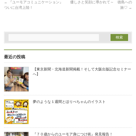
ま
←
『ユーモアコミュニケーション』
優しさと笑顔に導かれて～ 徳島への
す)
ついに台湾上陸！
旅♡
→
最近の投稿
【東京新聞・北海道新聞掲載！そして大阪出版記念セミナー
へ】
夢のような１週間とほりべちゃんのイラスト
『７０歳からのユーモア身につけ術』発見報告！