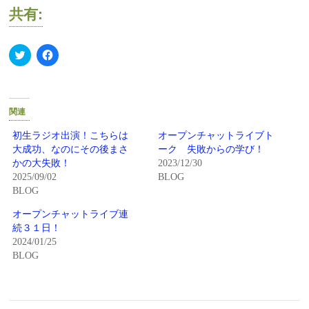
共有:
ク
Facebook
リ
で
ッ
共
ク
有
し
す
て
る
Twitter
に
関連
で
は
共
ク
有
リ
初生ラジオ出演！こちらは
オープンチャットライブト
(新
ッ
大成功、なのにその後まさ
ーク 失敗からの学び！
し
ク
い
し
かの大失敗！
2023/12/30
ウ
て
2025/09/02
BLOG
ィ
く
ン
だ
BLOG
ド
さ
ウ
い
で
(新
オープンチャットライブ連
開
し
続３１日！
き
い
ま
ウ
2024/01/25
す)
ィ
BLOG
ン
ド
ウ
で
開
き