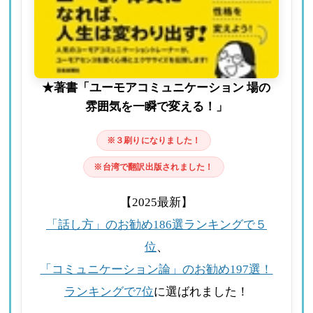
★著書「ユーモアコミュニケーション 場の
雰囲気を一瞬で変える！」
※３刷りになりました！
※台湾で翻訳出版されました！
【2025最新】
「話し方」のお勧め186選ランキングで５
位
、
「コミュニケーション論」のお勧め197選！
ランキングで7位
に選ばれました！