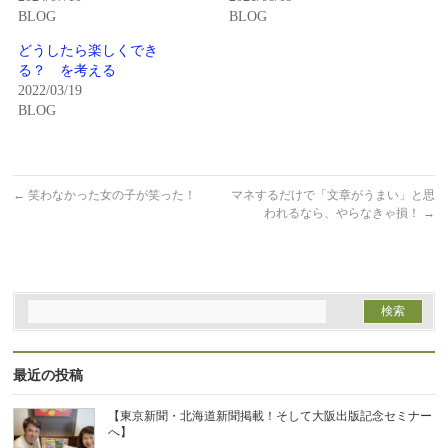
ウ
て
BLOG
BLOG
ィ
く
ン
だ
ド
さ
どうしたら楽しくでき
ウ
い
で
(新
る？ を考える
開
し
2022/03/19
き
い
ま
ウ
BLOG
す)
ィ
ン
ド
ウ
で
開
←
笑わなかった女の子が笑った！
マネするだけで「文章がうまい」と思
き
ま
われるなら、やらなきゃ損！
→
す)
最近の投稿
【東京新聞・北海道新聞掲載！そして大阪出版記念セミナー
へ】