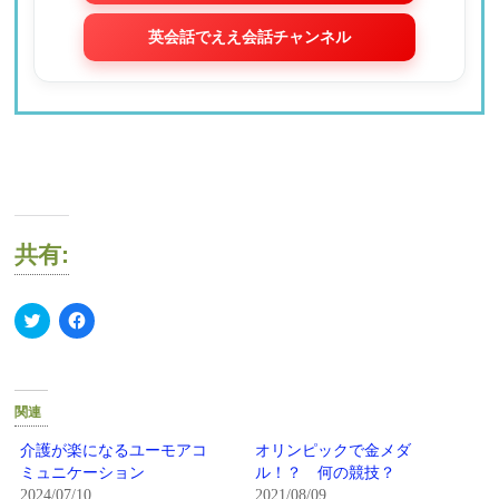
英会話でええ会話チャンネル
共有:
ク
Facebook
リ
で
ッ
共
ク
有
し
す
て
る
Twitter
に
関連
で
は
共
ク
有
リ
介護が楽になるユーモアコ
オリンピックで金メダ
(新
ッ
ミュニケーション
ル！？ 何の競技？
し
ク
い
し
2024/07/10
2021/08/09