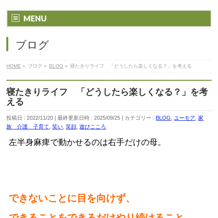
MENU
ブログ
HOME
»
ブログ
»
BLOG
»
寝たきりライフ 「どうしたら楽しくなる？」を考える
寝たきりライフ 「どうしたら楽しくなる？」を考
える
投稿日 : 2022/11/20
最終更新日時 : 2025/09/25
カテゴリー :
BLOG
,
ユーモア
,
家
族 介護 子育て
,
笑い
,
笑顔
,
遊びこころ
左半身麻痺で動かせるのは右手だけの母。
できないことに目を向けず、
できることをできるだけやり続けること。