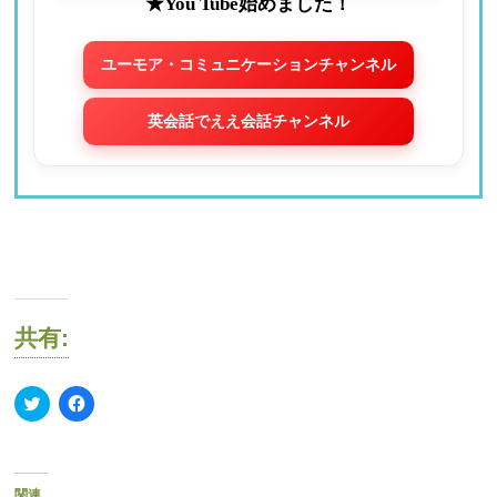
★You Tube始めました！
ユーモア・コミュニケーションチャンネル
英会話でええ会話チャンネル
共有:
ク
Facebook
リ
で
ッ
共
ク
有
し
す
て
る
Twitter
に
関連