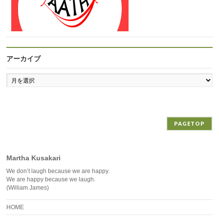
アーカイブ
ア
ー
カ
イ
ブ
PAGETOP
Martha Kusakari
We don’t laugh because we are happy.
We are happy because we laugh.
(William James)
HOME