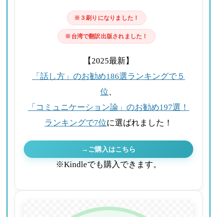
※３刷りになりました！
※台湾で翻訳出版されました！
【2025最新】
「話し方」のお勧め186選ランキングで５
位
、
「コミュニケーション論」のお勧め197選！
ランキングで7位
に選ばれました！
→ご購入はこちら
※Kindleでも購入できます。