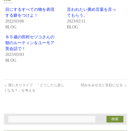
で
は
共
ク
有
リ
目にするすべての物を表現
言われたい褒め言葉を言っ
(新
ッ
する癖をつけよ！
てもらう。
し
ク
い
し
2022/03/06
2023/02/11
ウ
て
BLOG
BLOG
ィ
く
ン
だ
ド
さ
８５歳の田村セツコさんの
ウ
い
で
(新
朝のルーティンをユーモア
開
し
英会話で！
き
い
ま
ウ
2023/03/03
す)
ィ
BLOG
ン
ド
ウ
で
開
き
ま
←
寝たきりライフ 「どうしたら楽し
弱みをみせると笑顔になる
→
す)
くなる？」を考える