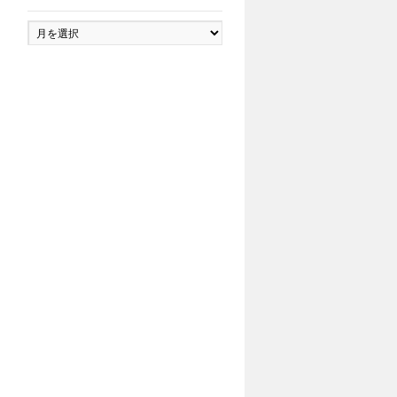
ア
ー
カ
イ
ブ