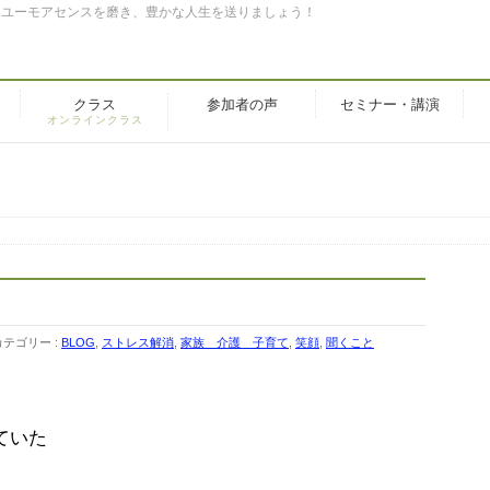
。ユーモアセンスを磨き、豊かな人生を送りましょう！
クラス
参加者の声
セミナー・講演
オンラインクラス
カテゴリー :
BLOG
,
ストレス解消
,
家族 介護 子育て
,
笑顔
,
聞くこと
ていた