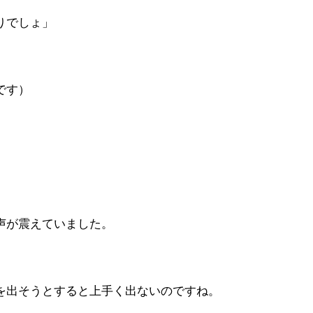
りでしょ」
です）
声が震えていました。
を出そうとすると上手く出ないのですね。