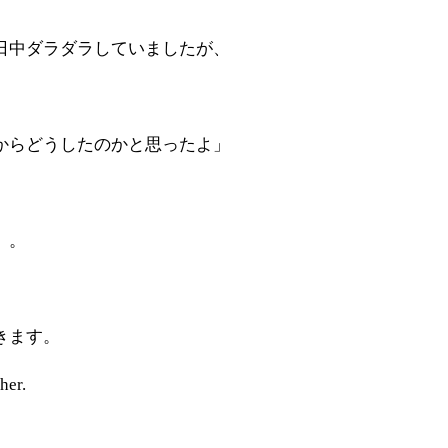
日中ダラダラしていましたが、
、
からどうしたのかと思ったよ」
。。
きます。
her.