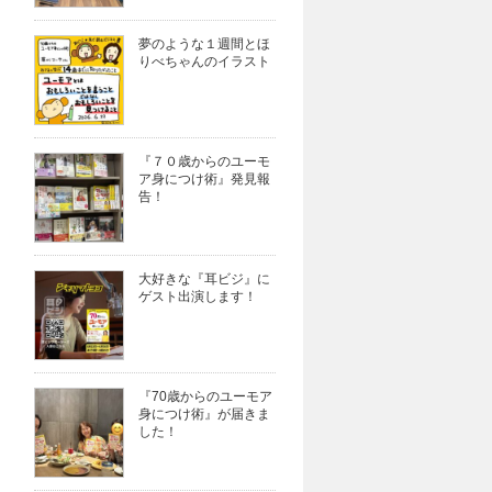
夢のような１週間とほ
りべちゃんのイラスト
『７０歳からのユーモ
ア身につけ術』発見報
告！
大好きな『耳ビジ』に
ゲスト出演します！
『70歳からのユーモア
身につけ術』が届きま
した！