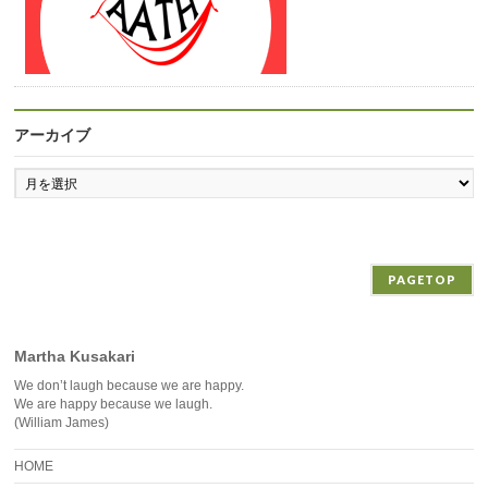
アーカイブ
ア
ー
カ
イ
ブ
PAGETOP
Martha Kusakari
We don’t laugh because we are happy.
We are happy because we laugh.
(William James)
HOME