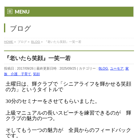
MENU
ブログ
HOME
»
ブログ
»
BLOG
»
『老いたら笑顔』一笑一若
『老いたら笑顔』一笑一若
投稿日 : 2017/09/26
最終更新日時 : 2025/09/25
カテゴリー :
BLOG
,
ユーモア
,
家
族 介護 子育て
,
笑顔
土曜日は、輝クラブで「シニアライフを輝かせる笑顔
の力」というタイトルで
30分のセミナーをさせてもらいました。
上級マニュアルの長いスピーチを練習できるのが 輝
クラブの魅力の一つ。
そしてもう一つの魅力が 全員からのフィードバック
です。