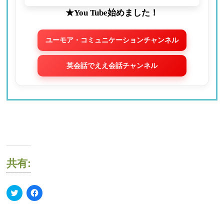
★You Tube始めました！
ユーモア・コミュニケーションチャンネル
英会話でええ会話チャンネル
共有:
ク
Facebook
リ
で
ッ
共
ク
有
し
す
て
る