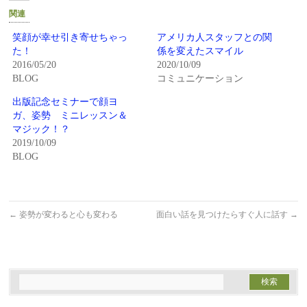
Twitter
に
関連
で
は
共
ク
有
リ
笑顔が幸せ引き寄せちゃっ
アメリカ人スタッフとの関
(新
ッ
た！
係を変えたスマイル
し
ク
い
し
2016/05/20
2020/10/09
ウ
て
BLOG
コミュニケーション
ィ
く
ン
だ
ド
さ
出版記念セミナーで顔ヨ
ウ
い
で
(新
ガ、姿勢 ミニレッスン＆
開
し
マジック！？
き
い
ま
ウ
2019/10/09
す)
ィ
BLOG
ン
ド
ウ
で
開
き
ま
←
姿勢が変わると心も変わる
面白い話を見つけたらすぐ人に話す
→
す)