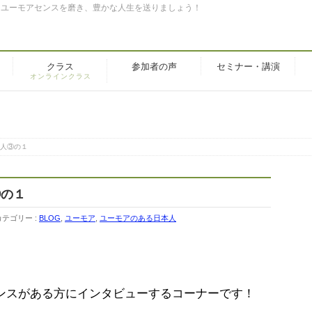
。ユーモアセンスを磨き、豊かな人生を送りましょう！
クラス
参加者の声
セミナー・講演
オンラインクラス
人③の１
③の１
カテゴリー :
BLOG
,
ユーモア
,
ユーモアのある日本人
」
ンスがある方にインタビューするコーナーです！