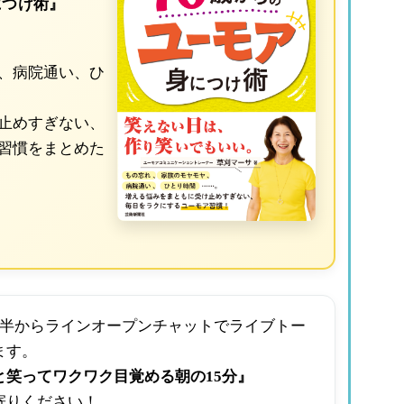
につけ術』
、病院通い、ひ
止めすぎない、
習慣をまとめた
時半からラインオープンチャットでライブトー
ます。
と笑ってワクワク目覚める朝の15分』
寄りください！