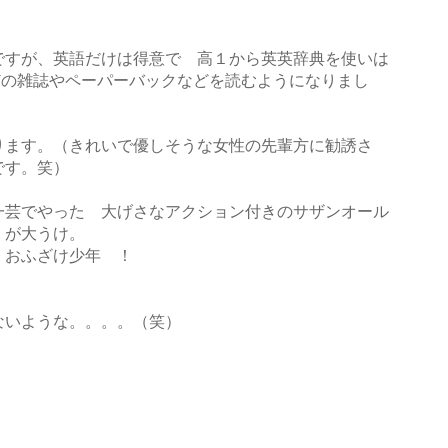
ですが、英語だけは得意で 高１から英英辞典を使いは
est などの雑誌やペーパーバックなどを読むようになりまし
ります。（きれいで優しそうな女性の先輩方に勧誘さ
です。笑）
一芸でやった 大げさなアクション付きのサザンオール
」が大うけ。
ぬ おふざけ少年 ！
ないような。。。。（笑）