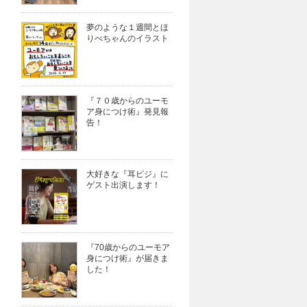
夢のような１週間とほ
りべちゃんのイラスト
『７０歳からのユーモ
ア身につけ術』発見報
告！
大好きな『耳ビジ』に
ゲスト出演します！
『70歳からのユーモア
身につけ術』が届きま
した！