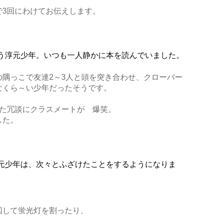
で3回にわけてお伝えします。
う淳元少年。いつも一人静かに本を読んでいました。
隅っこで友達2～3人と頭を突き合わせ、クローバー
な
くら～い少年だったそうです。
った冗談にクラスメートが 爆笑。
した。
元少年は、次々とふざけたことをするようになりま
回して蛍光灯を割ったり、