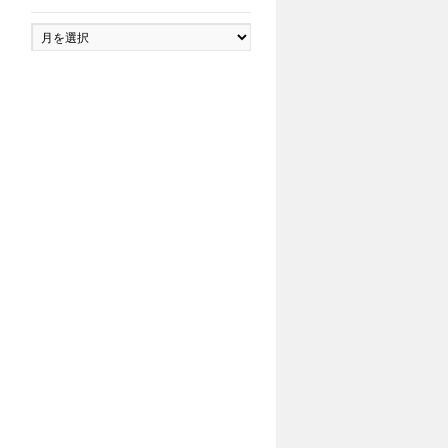
ア
ー
カ
イ
ブ