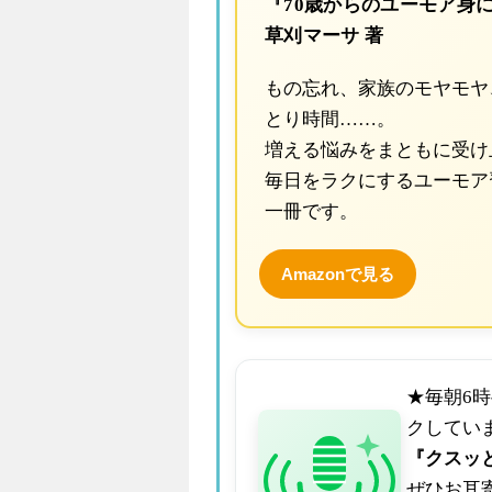
『70歳からのユーモア身
草刈マーサ 著
もの忘れ、家族のモヤモヤ
とり時間……。
増える悩みをまともに受け
毎日をラクにするユーモア
一冊です。
Amazonで見る
★毎朝6
クしてい
『クスッ
ぜひお耳