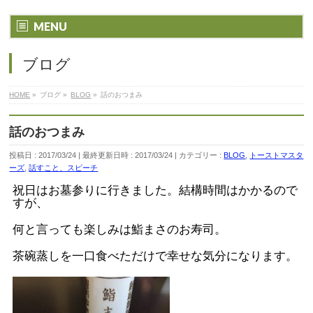
MENU
ブログ
HOME
»
ブログ
»
BLOG
»
話のおつまみ
話のおつまみ
投稿日 : 2017/03/24
最終更新日時 : 2017/03/24
カテゴリー :
BLOG
,
トーストマスタ
ーズ
,
話すこと、スピーチ
祝日はお墓参りに行きました。結構時間はかかるので
すが、
何と言っても楽しみは鮨まさのお寿司。
茶碗蒸しを一口食べただけで幸せな気分になります。