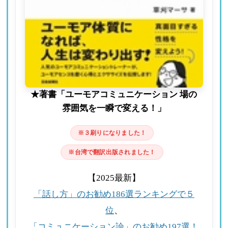
★著書「ユーモアコミュニケーション 場の
雰囲気を一瞬で変える！」
※３刷りになりました！
※台湾で翻訳出版されました！
【2025最新】
「話し方」のお勧め186選ランキングで５
位
、
「コミュニケーション論」のお勧め197選！