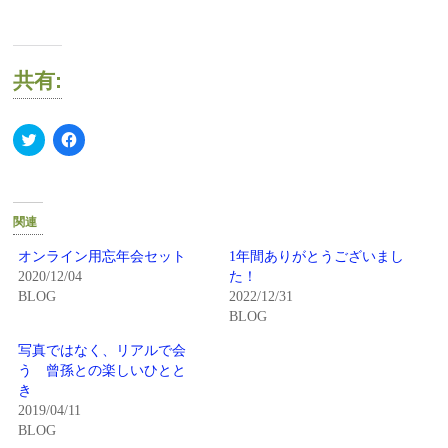
共有:
ク
Facebook
リ
で
ッ
共
ク
有
し
す
て
る
Twitter
に
関連
で
は
共
ク
有
リ
オンライン用忘年会セット
1年間ありがとうございまし
(新
ッ
2020/12/04
た！
し
ク
い
し
BLOG
2022/12/31
ウ
て
BLOG
ィ
く
ン
だ
ド
さ
写真ではなく、リアルで会
ウ
い
で
(新
う 曾孫との楽しいひとと
開
し
き
き
い
ま
ウ
2019/04/11
す)
ィ
BLOG
ン