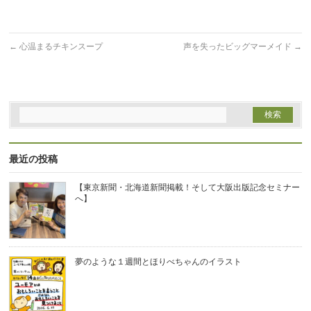
ド
ウ
で
開
き
ま
←
心温まるチキンスープ
声を失ったビッグマーメイド
→
す)
最近の投稿
【東京新聞・北海道新聞掲載！そして大阪出版記念セミナー
へ】
夢のような１週間とほりべちゃんのイラスト