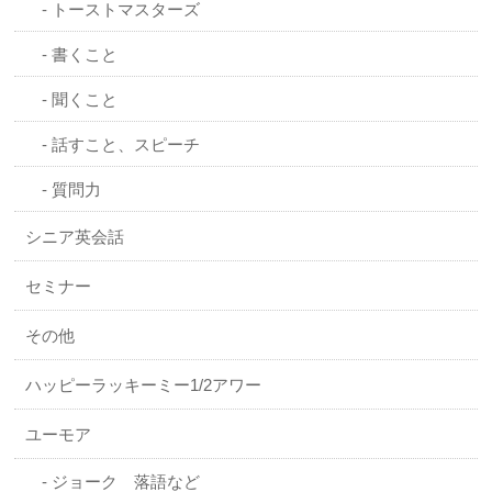
トーストマスターズ
書くこと
聞くこと
話すこと、スピーチ
質問力
シニア英会話
セミナー
その他
ハッピーラッキーミー1/2アワー
ユーモア
ジョーク 落語など