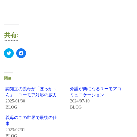
共有:
ク
Facebook
リ
で
ッ
共
ク
有
し
す
て
る
Twitter
に
関連
で
は
共
ク
有
リ
認知症の義母が「ぽっか～
介護が楽になるユーモアコ
(新
ッ
ん」 ユーモア対応の威力
ミュニケーション
し
ク
い
し
2025/01/30
2024/07/10
ウ
て
BLOG
BLOG
ィ
く
ン
だ
ド
さ
義母のこの世界で最後の仕
ウ
い
で
(新
事
開
し
2023/07/01
き
い
ま
ウ
BLOG