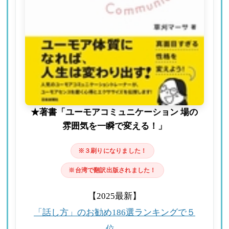
★著書「ユーモアコミュニケーション 場の
雰囲気を一瞬で変える！」
※３刷りになりました！
※台湾で翻訳出版されました！
【2025最新】
「話し方」のお勧め186選ランキングで５
位
、