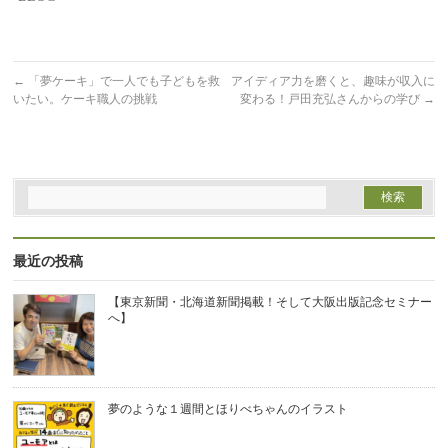
す)
ィ
ン
ド
ウ
で
開
←
「夢ケーキ」で一人でも子どもを救
アイディア力を磨くと、趣味が収入に
き
ま
いたい。ケーキ職人の挑戦
変わる！戸田充弘さんからの学び
→
す)
最近の投稿
【東京新聞・北海道新聞掲載！そして大阪出版記念セミナー
へ】
夢のような１週間とほりべちゃんのイラスト