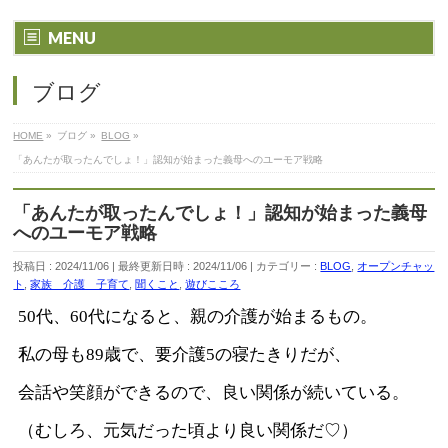
MENU
ブログ
HOME
»
ブログ
»
BLOG
»
「あんたが取ったんでしょ！」認知が始まった義母へのユーモア戦略
「あんたが取ったんでしょ！」認知が始まった義母
へのユーモア戦略
投稿日 : 2024/11/06
最終更新日時 : 2024/11/06
カテゴリー :
BLOG
,
オープンチャッ
ト
,
家族 介護 子育て
,
聞くこと
,
遊びこころ
50代、60代になると、親の介護が始まるもの。
私の母も89歳で、要介護5の寝たきりだが、
会話や笑顔ができるので、良い関係が続いている。
（むしろ、元気だった頃より良い関係だ♡）