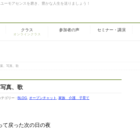
。ユーモアセンスを磨き、豊かな人生を送りましょう！
クラス
参加者の声
セミナー・講演
オンラインクラス
葉、写真、歌
、写真、歌
カテゴリー :
BLOG
,
オープンチャット
,
家族 介護 子育て
って戻った次の日の夜