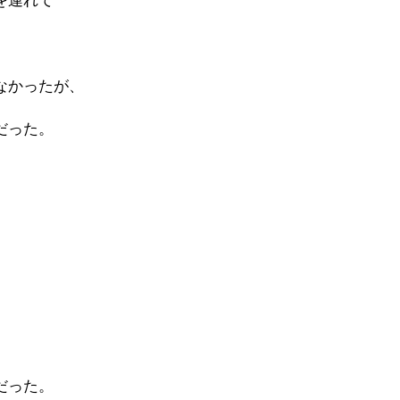
を連れて
なかったが、
だった。
。
だった。