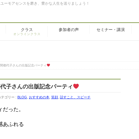
。ユーモアセンスを磨き、豊かな人生を送りましょう！
クラス
参加者の声
セミナー・講演
オンラインクラス
間都代子さんの出版記念パーティ
都代子さんの出版記念パーティ
カテゴリー :
BLOG
,
おすすめの本
,
笑顔
,
話すこと、スピーチ
ィだった。
感あふれる