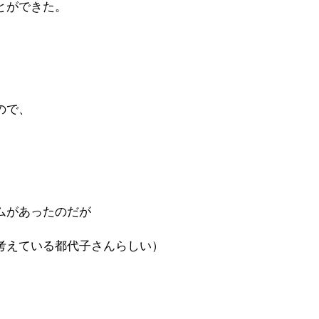
とができた。
ので、
ムがあったのだが
考えている都代子さんらしい）
、