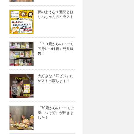
夢のような１週間とほ
りべちゃんのイラスト
『７０歳からのユーモ
ア身につけ術』発見報
告！
大好きな『耳ビジ』に
ゲスト出演します！
『70歳からのユーモア
身につけ術』が届きま
した！