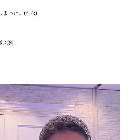
った。(^_^;)
並ぶ列。