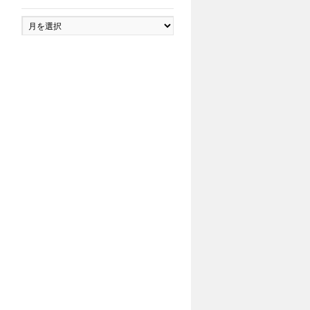
ア
ー
カ
イ
ブ