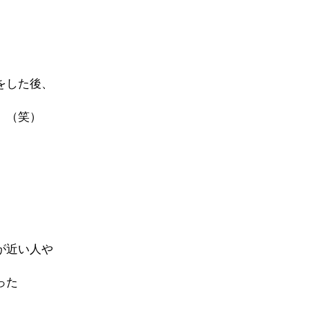
をした後、
 （笑）
が近い人や
った