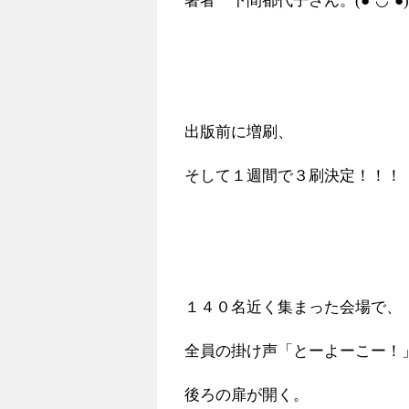
著者 下間都代子さん。(●’◡’●)
出版前に増刷、
そして１週間で３刷決定！！！
１４０名近く集まった会場で、
全員の掛け声「とーよーこー！
後ろの扉が開く。