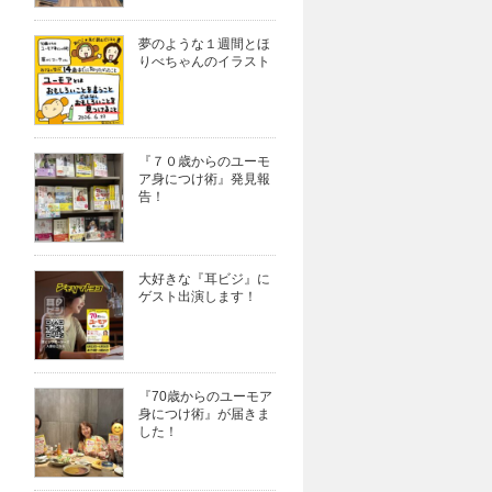
夢のような１週間とほ
りべちゃんのイラスト
『７０歳からのユーモ
ア身につけ術』発見報
告！
大好きな『耳ビジ』に
ゲスト出演します！
『70歳からのユーモア
身につけ術』が届きま
した！