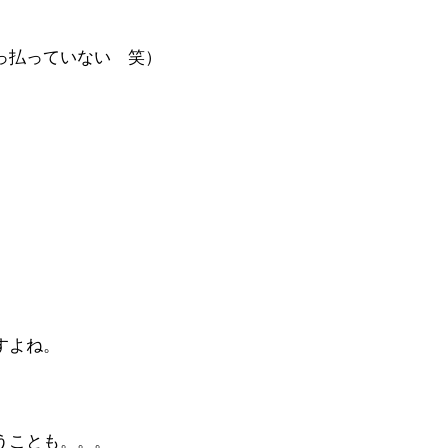
っ払っていない 笑）
すよね。
うことも。。。