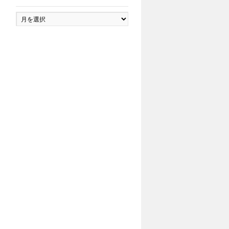
ア
ー
カ
イ
ブ