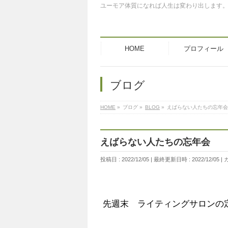
ユーモア体質になれば人生は変わり出します
HOME
プロフィール
ブログ
HOME
»
ブログ
»
BLOG
»
えばらない人たちの忘年会
えばらない人たちの忘年会
投稿日 : 2022/12/05
最終更新日時 : 2022/12/05
先週末 ライティングサロンの