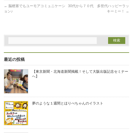
で
開
←
脳梗塞でもユーモアコミュニケーシ
30代から７０代 多世代ハッピーラッ
き
ま
ョン♪
キーミー！
→
す)
最近の投稿
【東京新聞・北海道新聞掲載！そして大阪出版記念セミナー
へ】
夢のような１週間とほりべちゃんのイラスト