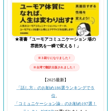
★著書「ユーモアコミュニケーション 場の
雰囲気を一瞬で変える！」
※３刷りになりました！
※台湾で翻訳出版されました！
【2025最新】
「話し方」のお勧め186選ランキングで５
位
、
「コミュニケーション論」のお勧め197選！