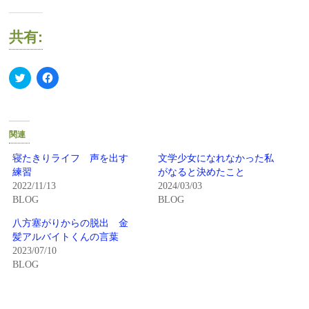
共有:
ク
Facebook
リ
で
ッ
共
ク
有
し
す
て
る
Twitter
に
関連
で
は
共
ク
有
リ
寝たきりライフ 声を出す
文学少女になれなかった私
(新
ッ
練習
がなると決めたこと
し
ク
い
し
2022/11/13
2024/03/03
ウ
て
BLOG
BLOG
ィ
く
ン
だ
ド
さ
八方塞がりからの脱出 金
ウ
い
で
(新
髪アルバイトくんの言葉
開
し
2023/07/10
き
い
ま
ウ
BLOG
す)
ィ
ン
ド
ウ