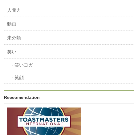
人間力
動画
未分類
笑い
笑いヨガ
笑顔
Reccomendation