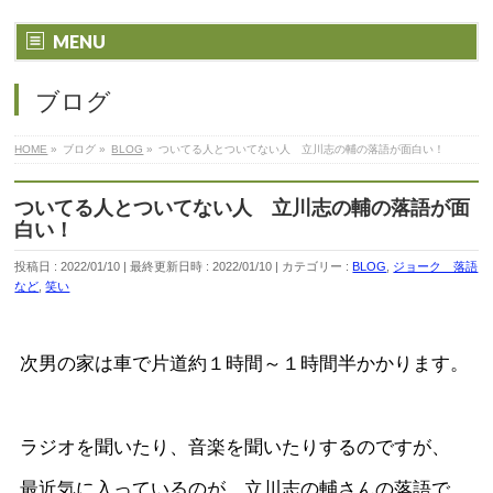
MENU
ブログ
HOME
»
ブログ
»
BLOG
»
ついてる人とついてない人 立川志の輔の落語が面白い！
ついてる人とついてない人 立川志の輔の落語が面
白い！
投稿日 : 2022/01/10
最終更新日時 : 2022/01/10
カテゴリー :
BLOG
,
ジョーク 落語
など
,
笑い
次男の家は車で片道約１時間～１時間半かかります。
ラジオを聞いたり、音楽を聞いたりするのですが、
最近気に入っているのが、立川志の輔さんの落語で