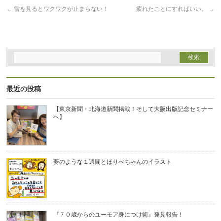
開
←
雪を見るとワクワクが止まらない！
疲れたことにすればいい。
→
き
ま
す)
最近の投稿
【東京新聞・北海道新聞掲載！そして大阪出版記念セミナー
へ】
夢のような１週間とほりべちゃんのイラスト
『７０歳からのユーモア身につけ術』発見報告！