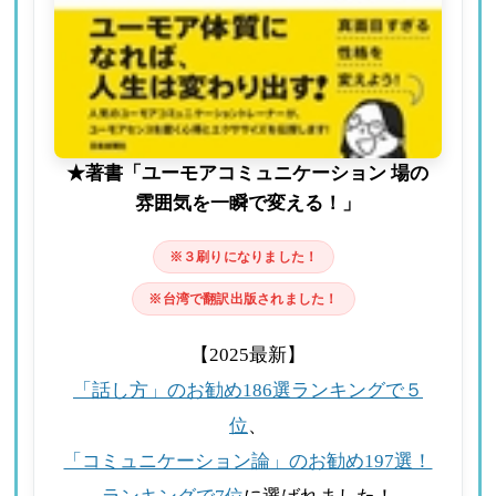
★著書「ユーモアコミュニケーション 場の
雰囲気を一瞬で変える！」
※３刷りになりました！
※台湾で翻訳出版されました！
【2025最新】
「話し方」のお勧め186選ランキングで５
位
、
「コミュニケーション論」のお勧め197選！