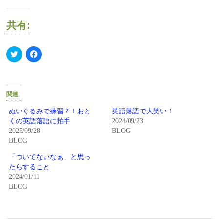
共有:
ク
Facebook
リ
で
ッ
共
ク
有
し
す
て
る
Twitter
に
関連
で
は
共
ク
有
リ
ぬいぐるみで練習？！おと
英語落語で大笑い！
(新
ッ
くの英語落語に拍手
2024/09/23
し
ク
い
し
2025/09/28
BLOG
ウ
て
BLOG
ィ
く
ン
だ
ド
さ
「ついてないなぁ」と思っ
ウ
い
で
(新
たらすること
開
し
2024/01/11
き
い
ま
ウ
BLOG
す)
ィ
ン
ド
ウ
で