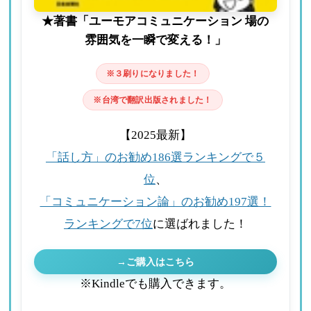
★著書「ユーモアコミュニケーション 場の
雰囲気を一瞬で変える！」
※３刷りになりました！
※台湾で翻訳出版されました！
【2025最新】
「話し方」のお勧め186選ランキングで５
位
、
「コミュニケーション論」のお勧め197選！
ランキングで7位
に選ばれました！
→ご購入はこちら
※Kindleでも購入できます。