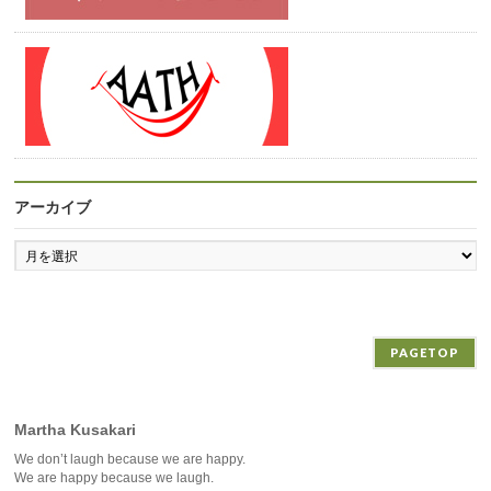
アーカイブ
ア
ー
カ
イ
ブ
PAGETOP
Martha Kusakari
We don’t laugh because we are happy.
We are happy because we laugh.