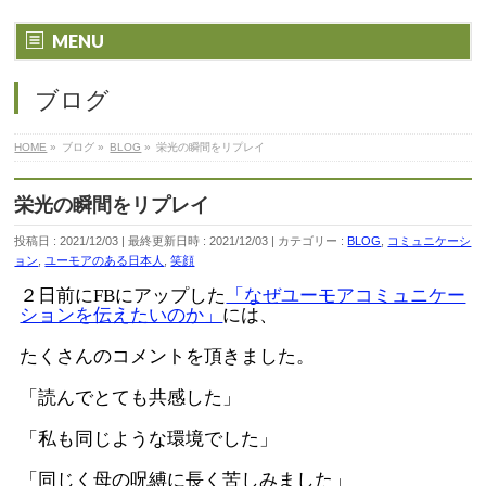
MENU
ブログ
HOME
»
ブログ
»
BLOG
»
栄光の瞬間をリプレイ
栄光の瞬間をリプレイ
投稿日 : 2021/12/03
最終更新日時 : 2021/12/03
カテゴリー :
BLOG
,
コミュニケーシ
ョン
,
ユーモアのある日本人
,
笑顔
２日前にFBにアップした
「なぜユーモアコミュニケー
ションを伝えたいのか」
には、
たくさんのコメントを頂きました。
「読んでとても共感した」
「私も同じような環境でした」
「同じく母の呪縛に長く苦しみました」