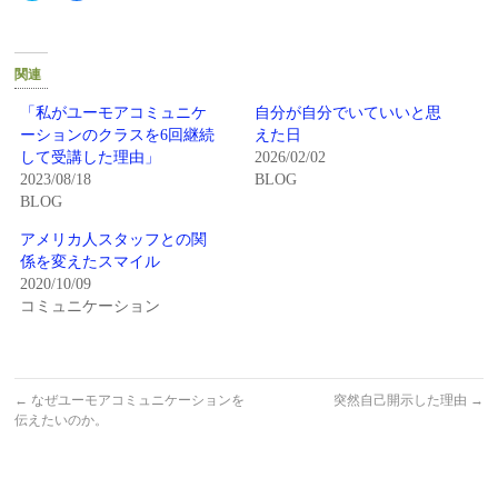
ッ
共
ク
有
し
す
て
る
Twitter
に
関連
で
は
共
ク
有
リ
「私がユーモアコミュニケ
自分が自分でいていいと思
(新
ッ
ーションのクラスを6回継続
えた日
し
ク
い
し
して受講した理由」
2026/02/02
ウ
て
2023/08/18
BLOG
ィ
く
ン
だ
BLOG
ド
さ
ウ
い
で
(新
アメリカ人スタッフとの関
開
し
係を変えたスマイル
き
い
ま
ウ
2020/10/09
す)
ィ
コミュニケーション
ン
ド
ウ
で
開
き
ま
←
なぜユーモアコミュニケーションを
突然自己開示した理由
→
す)
伝えたいのか。