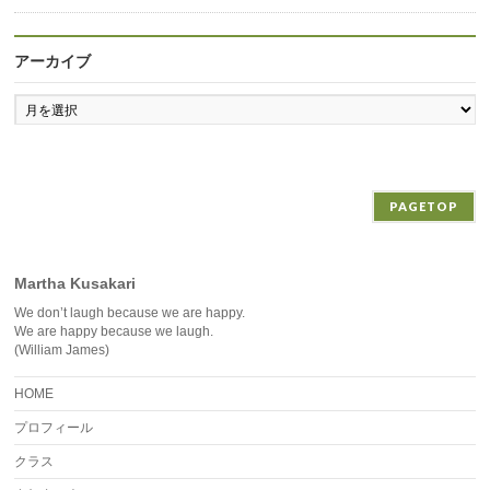
アーカイブ
ア
ー
カ
イ
ブ
PAGETOP
Martha Kusakari
We don’t laugh because we are happy.
We are happy because we laugh.
(William James)
HOME
プロフィール
クラス