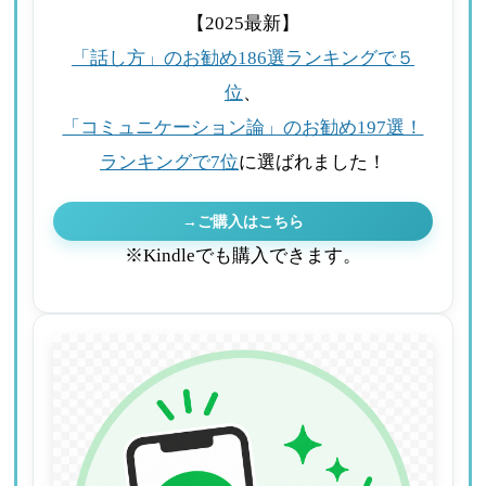
【2025最新】
「話し方」のお勧め186選ランキングで５
位
、
「コミュニケーション論」のお勧め197選！
ランキングで7位
に選ばれました！
→ご購入はこちら
※Kindleでも購入できます。