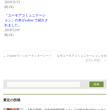
ン
だ
2019/11/15
ド
さ
BLOG
ウ
い
で
(新
開
し
『ユーモアコミュニケーシ
き
い
ま
ウ
ョン』の本がyahoo で紹介さ
す)
ィ
れました。
ン
ド
2019/12/07
ウ
BLOG
で
開
き
ま
す)
←
J-waveでハッピーラッキーミー！
なぜユーモアコミュニケーションを伝
えたいのか。
→
最近の投稿