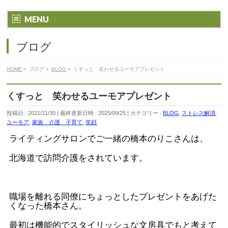
MENU
ブログ
HOME
»
ブログ
»
BLOG
»
くすっと 笑わせるユーモアプレゼント
くすっと 笑わせるユーモアプレゼント
投稿日 : 2021/11/30
最終更新日時 : 2025/09/25
カテゴリー :
BLOG
,
ストレス解消
,
ユーモア
,
家族 介護 子育て
,
笑顔
ライティングサロンでご一緒の橋本のりこさんは、
北海道で訪問介護をされています。
職場を離れる同僚にちょっとしたプレゼントをあげた
くなった橋本さん。
最初は機能的でスタイリッシュな文房具でもと考えて