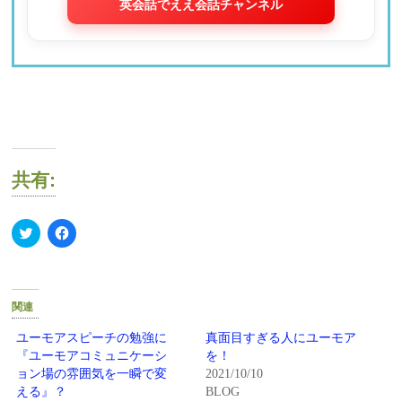
英会話でええ会話チャンネル
共有:
ク
Facebook
リ
で
ッ
共
ク
有
し
す
て
る
Twitter
に
関連
で
は
共
ク
有
リ
ユーモアスピーチの勉強に
真面目すぎる人にユーモア
(新
ッ
『ユーモアコミュニケーシ
を！
し
ク
い
し
ョン場の雰囲気を一瞬で変
2021/10/10
ウ
て
える』？
BLOG
ィ
く