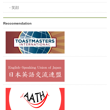
笑顔
Reccomendation