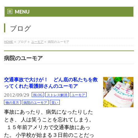
MENU
ブログ
HOME
»
ブログ
»
ユーモア
»
病院のユーモア
病院のユーモア
交通事故で大けが！ どん底の私たちを救
ってくれた看護師さんのユーモア
2012/09/29
BLOG
ストレス解消
ユーモア
物の見方
病院のユーモア
笑い
事故にあったり、病気になったりした
とき、 人は笑うことを忘れてしまう。
１５年前アメリカで交通事故にあっ
た。 小学校が始まる３日前のことだっ