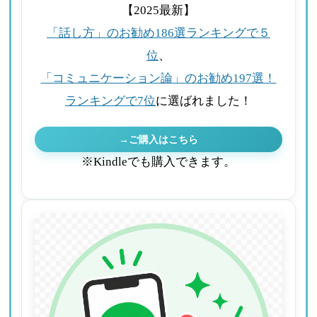
【2025最新】
「話し方」のお勧め186選ランキングで５
位
、
「コミュニケーション論」のお勧め197選！
ランキングで7位
に選ばれました！
→ご購入はこちら
※Kindleでも購入できます。