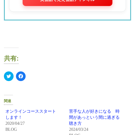
共有:
ク
Facebook
リ
で
ッ
共
ク
有
し
す
て
る
Twitter
に
関連
で
は
共
ク
有
リ
オンラインコーススタート
苦手な人が好きになる 時
(新
ッ
します！
間があっという間に過ぎる
し
ク
い
し
2020/04/27
聴き方
ウ
て
BLOG
2024/03/24
ィ
く
ン
だ