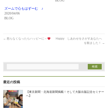
BLOG
ド
さ
ウ
い
で
(新
ズームで心もはずーむ ♪
開
し
2020/04/06
き
い
ま
ウ
BLOG
す)
ィ
ン
ド
ウ
で
開
←
怒らなくなったらハッピーに～
Happy しあわせをさがすあなたへ
き
ま
を観ました！
→
す)
最近の投稿
【東京新聞・北海道新聞掲載！そして大阪出版記念セミナー
へ】