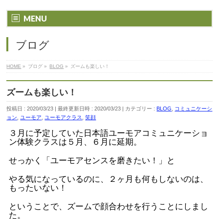
MENU
ブログ
HOME
»
ブログ
»
BLOG
»
ズームも楽しい！
ズームも楽しい！
投稿日 : 2020/03/23
最終更新日時 : 2020/03/23
カテゴリー :
BLOG
,
コミュニケーシ
ョン
,
ユーモア
,
ユーモアクラス
,
笑顔
３月に予定していた日本語ユーモアコミュニケーショ
ン体験クラスは５月、６月に延期。
せっかく「ユーモアセンスを磨きたい！」と
やる気になっているのに、２ヶ月も何もしないのは、
もったいない！
ということで、ズームで顔合わせを行うことにしまし
た。