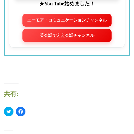
★You Tube始めました！
ユーモア・コミュニケーションチャンネル
英会話でええ会話チャンネル
共有:
ク
Facebook
リ
で
ッ
共
ク
有
し
す
て
る
Twitter
に