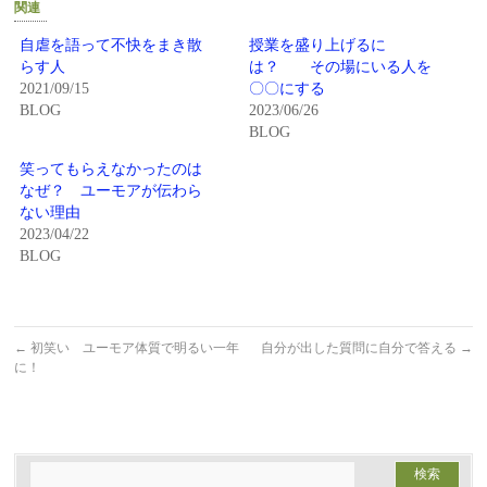
関連
で
は
共
ク
有
リ
自虐を語って不快をまき散
授業を盛り上げるに
(新
ッ
らす人
は？ その場にいる人を
し
ク
い
し
2021/09/15
〇〇にする
ウ
て
BLOG
2023/06/26
ィ
く
ン
だ
BLOG
ド
さ
ウ
い
で
(新
笑ってもらえなかったのは
開
し
なぜ？ ユーモアが伝わら
き
い
ま
ウ
ない理由
す)
ィ
2023/04/22
ン
ド
BLOG
ウ
で
開
き
ま
す)
←
初笑い ユーモア体質で明るい一年
自分が出した質問に自分で答える
→
に！