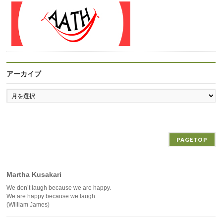
アーカイブ
ア
ー
カ
イ
ブ
PAGETOP
Martha Kusakari
We don’t laugh because we are happy.
We are happy because we laugh.
(William James)