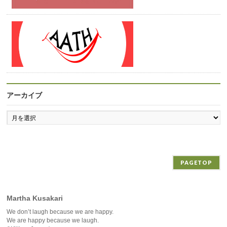
アーカイブ
ア
ー
カ
イ
ブ
PAGETOP
Martha Kusakari
We don’t laugh because we are happy.
We are happy because we laugh.