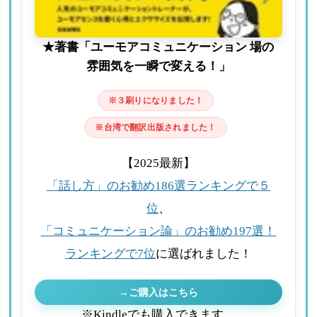
★著書「ユーモアコミュニケーション 場の
雰囲気を一瞬で変える！」
※３刷りになりました！
※台湾で翻訳出版されました！
【2025最新】
「話し方」のお勧め186選ランキングで５
位
、
「コミュニケーション論」のお勧め197選！
ランキングで7位
に選ばれました！
→ご購入はこちら
※Kindleでも購入できます。