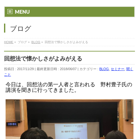
MENU
ブログ
HOME
»
ブログ
»
BLOG
»
回想法で懐かしさがよみがえる
回想法で懐かしさがよみがえる
投稿日 : 2017/11/29
最終更新日時 : 2018/06/07
カテゴリー :
BLOG
,
セミナー
,
聞く
こと
今日は、回想法の第一人者と言われる 野村豊子氏の
講演を聞きに行ってきました。