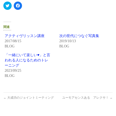
ク
Facebook
リ
で
ッ
共
ク
有
し
す
て
る
Twitter
に
関連
で
は
共
ク
有
リ
アクティヴリッスン講座
次の世代につなぐ写真集
(新
ッ
2017/08/15
2019/10/13
し
ク
い
し
BLOG
BLOG
ウ
て
ィ
く
「一緒にいて楽しい♥」と言
ン
だ
ド
さ
われる人になるためのトレ
ウ
い
で
(新
ーニング
開
し
2023/09/25
き
い
ま
ウ
BLOG
す)
ィ
ン
ド
ウ
で
開
←
大成功のジョイントミーティング
ユーモアセンスある アレクサ！
→
き
ま
す)