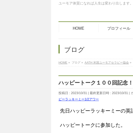
ユーモア体質になれば人生は変わり出します
HOME
プロフィール
ブログ
HOME
»
ブログ
»
AATH 米国ユーモアセラピー協会
»
ハッピートーク１００回記念
投稿日 : 2023/10/31
最終更新日時 : 2023/10/31
ピーラッキーミー1/2アワー
先日ハッピーラッキーミーの英
ハッピートークに参加した。