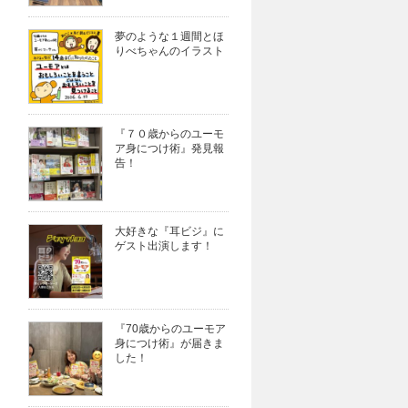
夢のような１週間とほ
りべちゃんのイラスト
『７０歳からのユーモ
ア身につけ術』発見報
告！
大好きな『耳ビジ』に
ゲスト出演します！
『70歳からのユーモア
身につけ術』が届きま
した！