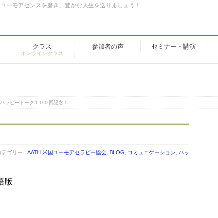
。ユーモアセンスを磨き、豊かな人生を送りましょう！
クラス
参加者の声
セミナー・講演
オンラインクラス
ハッピートーク１００回記念！
！
カテゴリー :
AATH 米国ユーモアセラピー協会
,
BLOG
,
コミュニケーション
,
ハッ
語版