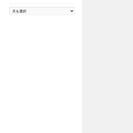
ア
ー
カ
イ
ブ