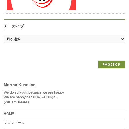
アーカイブ
ア
ー
カ
イ
ブ
PAGETOP
Martha Kusakari
We don’t laugh because we are happy.
We are happy because we laugh.
(William James)
HOME
プロフィール