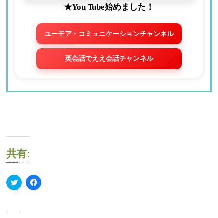
★You Tube始めました！
ユーモア・コミュニケーションチャンネル
英会話でええ会話チャンネル
共有:
ク
Facebook
リ
で
ッ
共
ク
有
し
す
て
る