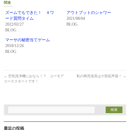
Twitter
に
関連
で
は
共
ク
有
リ
ズームでもできた！ ４ワ
アウトプットのシャワー
(新
ッ
ード質問タイム
2021/08/04
し
ク
い
し
2022/02/27
BLOG
ウ
て
BLOG
ィ
く
ン
だ
ド
さ
マーサの秘密当てゲーム
ウ
い
で
(新
2018/12/26
開
し
BLOG
き
い
ま
ウ
す)
ィ
ン
ド
ウ
で
←
空気洗浄機におなら！？ ユーモア
私の商売道具は小型拡声器！
→
開
コーススタートです！
き
ま
す)
最近の投稿