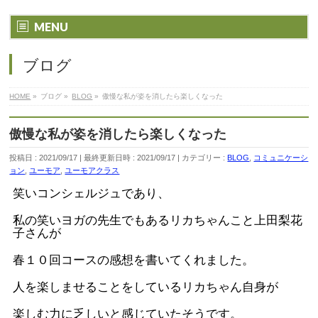
MENU
ブログ
HOME
»
ブログ
»
BLOG
»
傲慢な私が姿を消したら楽しくなった
傲慢な私が姿を消したら楽しくなった
投稿日 : 2021/09/17
最終更新日時 : 2021/09/17
カテゴリー :
BLOG
,
コミュニケーシ
ョン
,
ユーモア
,
ユーモアクラス
笑いコンシェルジュであり、
私の笑いヨガの先生でもあるリカちゃんこと上田梨花
子さんが
春１０回コースの感想を書いてくれました。
人を楽しませることをしているリカちゃん自身が
楽しむ力に乏しいと感じていたそうです。