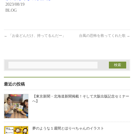
開
し
2023/08/19
き
い
ま
ウ
BLOG
す)
ィ
ン
ド
ウ
で
開
←
「お金どんだけ、持ってるんだー」
台風の恐怖を救ってくれた歌
→
き
ま
す)
最近の投稿
【東京新聞・北海道新聞掲載！そして大阪出版記念セミナー
へ】
夢のような１週間とほりべちゃんのイラスト