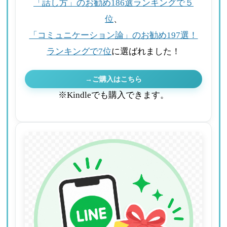
「話し方」のお勧め186選ランキングで５
位
、
「コミュニケーション論」のお勧め197選！
ランキングで7位
に選ばれました！
→ご購入はこちら
※Kindleでも購入できます。