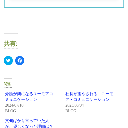
共有:
ク
Facebook
リ
で
ッ
共
ク
有
し
す
て
る
Twitter
に
関連
で
は
共
ク
有
リ
介護が楽になるユーモアコ
社長が癒やされる ユーモ
(新
ッ
ミュニケーション
ア・コミュニケーション
し
ク
い
し
2024/07/10
2023/08/04
ウ
て
BLOG
BLOG
ィ
く
ン
だ
ド
さ
文句ばかり言っていた人
ウ
い
で
(新
が、優しくなった理由は？