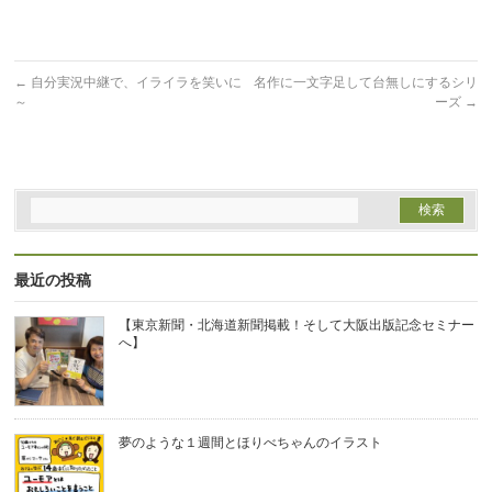
す)
ィ
ン
ド
ウ
で
開
←
自分実況中継で、イライラを笑いに
名作に一文字足して台無しにするシリ
き
ま
～
ーズ
→
す)
最近の投稿
【東京新聞・北海道新聞掲載！そして大阪出版記念セミナー
へ】
夢のような１週間とほりべちゃんのイラスト