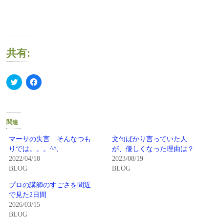
共有:
ク
Facebook
リ
で
ッ
共
ク
有
し
す
て
る
Twitter
に
関連
で
は
共
ク
有
リ
マーサの失言 そんなつも
文句ばかり言っていた人
(新
ッ
りでは。。。^^;
が、優しくなった理由は？
し
ク
い
し
2022/04/18
2023/08/19
ウ
て
BLOG
BLOG
ィ
く
ン
だ
ド
さ
プロの講師のすごさを間近
ウ
い
で
(新
で見た2日間
開
し
2026/03/15
き
い
ま
ウ
BLOG