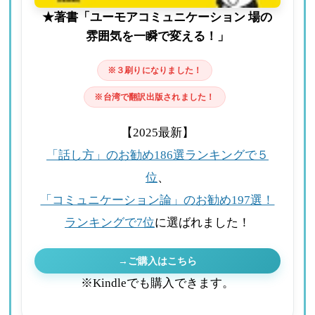
★著書「ユーモアコミュニケーション 場の
雰囲気を一瞬で変える！」
※３刷りになりました！
※台湾で翻訳出版されました！
【2025最新】
「話し方」のお勧め186選ランキングで５
位
、
「コミュニケーション論」のお勧め197選！
ランキングで7位
に選ばれました！
→ご購入はこちら
※Kindleでも購入できます。