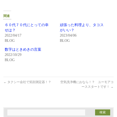
ッ
共
ク
有
し
す
て
る
Twitter
に
関連
で
は
共
ク
有
リ
６０代７０代にとっての幸
頑張った料理より、タコス
(新
ッ
せは？
がいい？
し
ク
い
し
2022/04/17
2023/04/06
ウ
て
BLOG
BLOG
ィ
く
ン
だ
ド
さ
数字はときめきの言葉
ウ
い
で
(新
2022/10/29
開
し
BLOG
き
い
ま
ウ
す)
ィ
ン
ド
ウ
で
←
タクシー会社で笑顔測定器！？
空気洗浄機におなら！？ ユーモアコ
開
ーススタートです！
→
き
ま
す)