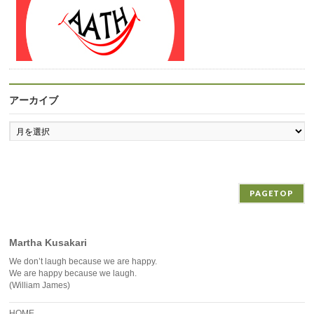
アーカイブ
ア
ー
カ
イ
ブ
PAGETOP
Martha Kusakari
We don’t laugh because we are happy.
We are happy because we laugh.
(William James)
HOME